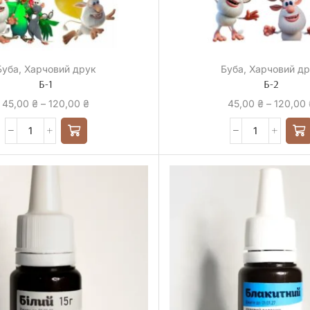
Буба
,
Харчовий друк
Буба
,
Харчовий д
Б-1
Б-2
45,00
₴
–
120,00
₴
45,00
₴
–
120,00