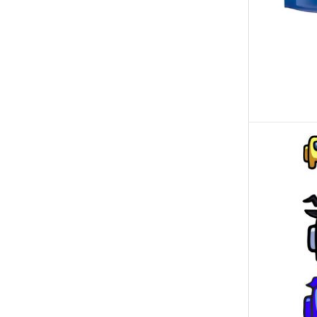
ХАРЧОВИЙ
ДРУК
Від 5шт -
35грн
Від 5шт -
30грн