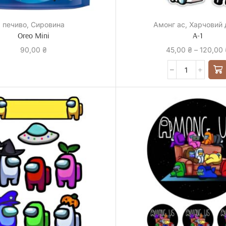
печиво
,
Сировина
Амонг ас
,
Харчовий 
Oreo Mini
А-1
90,00
₴
45,00
₴
–
120,00