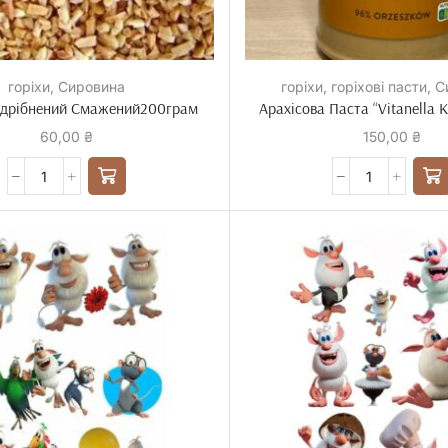
горіхи
,
Сировина
горіхи
,
горіхові пасти
,
С
одрібнений Смажений200грам
Арахісова Паста “Vitanella 
60,00
₴
150,00
₴