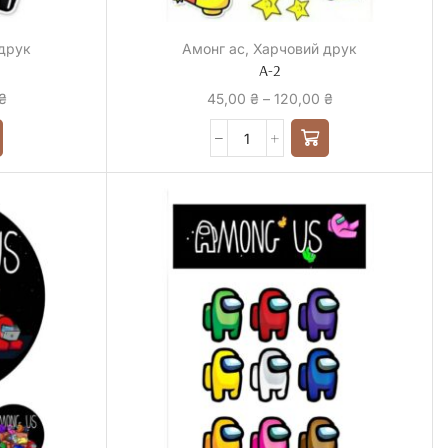
друк
Амонг ас
,
Харчовий друк
А-2
₴
45,00
₴
–
120,00
₴