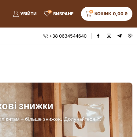
0
0
УВІЙТИ
ВИБРАНЕ
КОШИК
0,00
₴
+38 0634544640
ові знижки
клієнтам –
більше знижок. Долучайтеся 😉