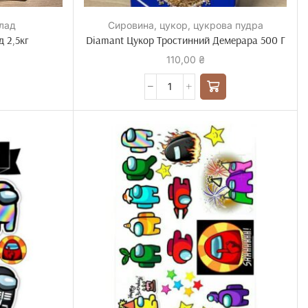
лад
Сировина
,
цукор
,
цукрова пудра
 2,5кг
Diamant Цукор Тростинний Демерара 500 Г
110,00
₴