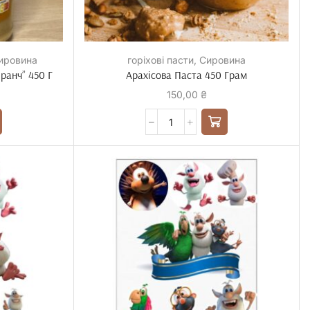
ировина
горіхові пасти
,
Сировина
Кранч” 450 Г
Арахісова Паста 450 Грам
150,00
₴