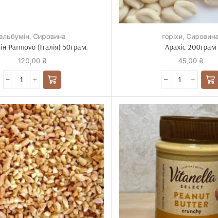
альбумін
,
Сировина
горіхи
,
Сировин
ін Parmovo (Італія) 50грам.
Арахіс 200грам
120,00
₴
45,00
₴