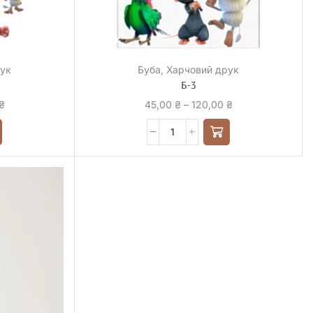
рук
Буба
,
Харчовий друк
Б-3
₴
45,00
₴
–
120,00
₴