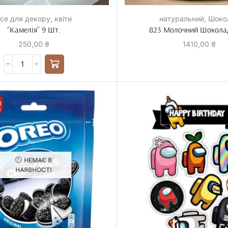
се для декору
,
квіти
натуральний
,
Шоко
“Камелія” 9 Шт.
823 Молочний Шоколад
250,00
₴
1410,00
₴
НЕМАЄ В
НАЯВНОСТІ