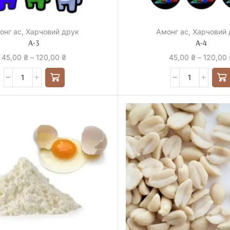
онг ас
,
Харчовий друк
Амонг ас
,
Харчовий 
А-3
А-4
45,00
₴
–
120,00
₴
45,00
₴
–
120,00