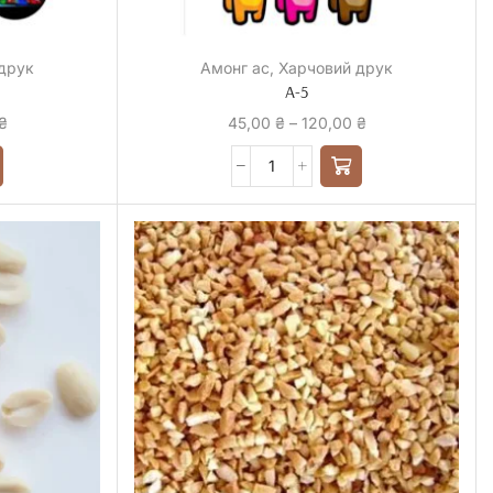
друк
Амонг ас
,
Харчовий друк
А-5
₴
45,00
₴
–
120,00
₴