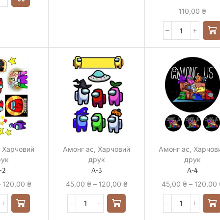
110,00
₴
,
Харчовий
Амонг ас
,
Харчовий
Амонг ас
,
Харчов
рук
друк
друк
-2
А-3
А-4
–
120,00
₴
45,00
₴
–
120,00
₴
45,00
₴
–
120,00