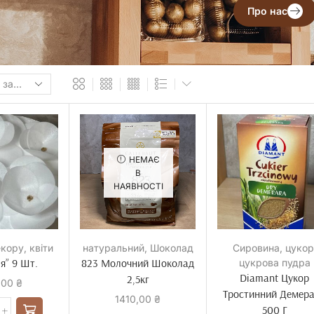
Про нас
НЕМАЄ
В
НАЯВНОСТІ
екору
,
квіти
натуральний
,
Шоколад
Сировина
,
цукор
я” 9 Шт.
823 Молочний Шоколад
цукрова пудра
Diamant Цукор
2,5кг
,00
₴
Тростинний Демер
1410,00
₴
500 Г