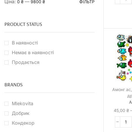
Ціна:
—
0 ₴
9800 ₴
ФІЛЬТР
PRODUCT STATUS
В наявності
Немає в наявності
Продається
BRANDS
Амонг ас
д
А
Mlekovita
45,00
₴
Добрик
Кондекор