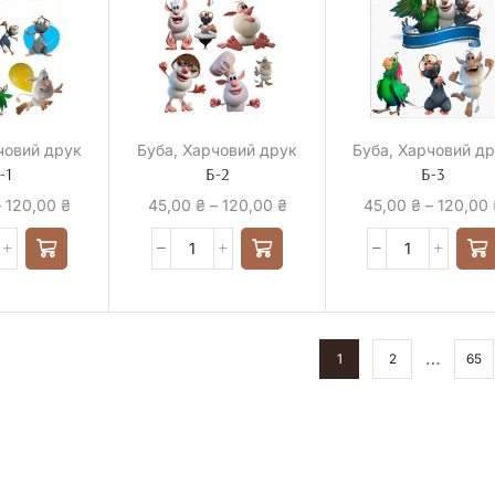
човий друк
Буба
,
Харчовий друк
Буба
,
Харчовий д
-1
Б-2
Б-3
–
120,00
₴
45,00
₴
–
120,00
₴
45,00
₴
–
120,00
…
1
2
65