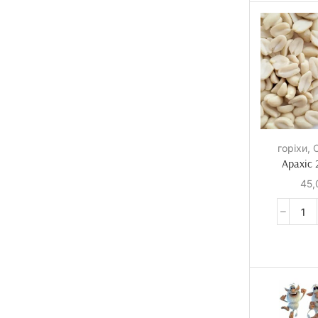
ХАРЧОВИЙ
ДРУК
горіхи
,
Арахіс
Від 5шт -
45
35грн
Від 5шт -
30грн