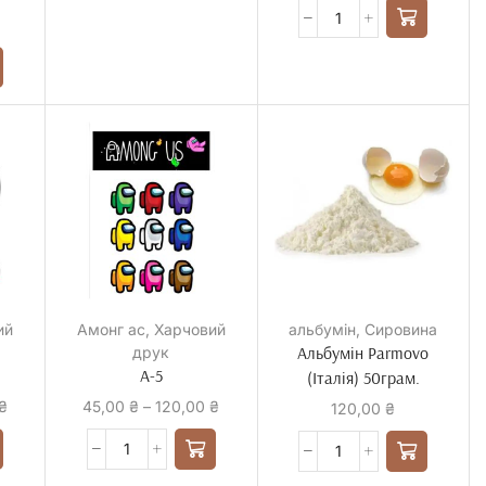
ий
Амонг ас
,
Харчовий
альбумін
,
Сировина
Альбумін Parmovo
друк
А-5
(Італія) 50грам.
₴
45,00
₴
–
120,00
₴
120,00
₴