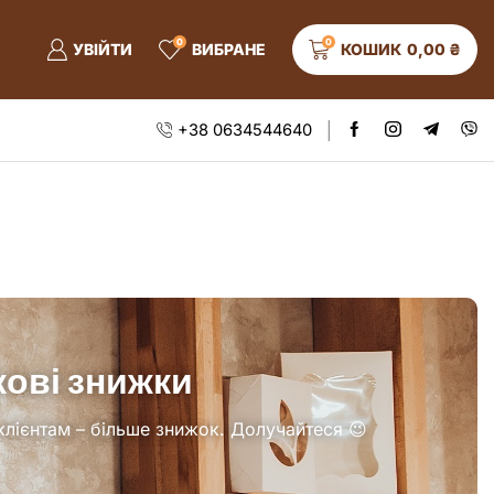
0
0
УВІЙТИ
ВИБРАНЕ
КОШИК
0,00
₴
+38 0634544640
ові знижки
клієнтам –
більше знижок. Долучайтеся 😉