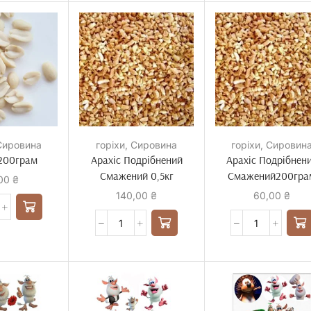
Сировина
горіхи
,
Сировина
горіхи
,
Сировин
 200грам
Арахіс Подрібнений
Арахіс Подрібнен
Смажений 0,5кг
Смажений200гра
,00
₴
140,00
₴
60,00
₴