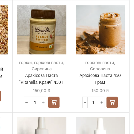
а
горіхи
,
горіхові пасти
,
горіхові пасти
,
ий
Сировина
Сировина
Арахісова Паста
Арахісова Паста 450
м
“Vitanella Кранч” 450 Г
Грам
150,00
₴
150,00
₴