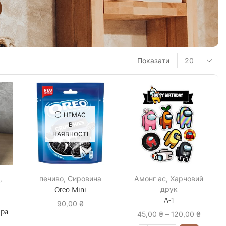
Показати
НЕМАЄ
В
НАЯВНОСТІ
,
печиво
,
Сировина
Амонг ас
,
Харчовий
Oreo Mini
друк
А-1
90,00
₴
ара
45,00
₴
–
120,00
₴