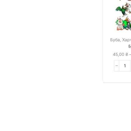
Буба
,
Хар
Б
45,00
₴